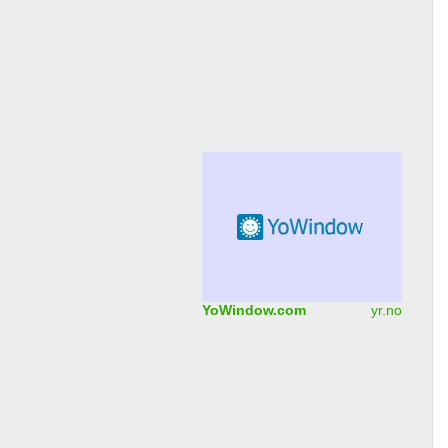
YoWindow.com
yr.no