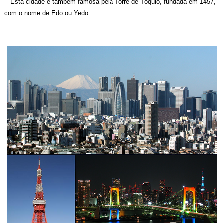
Esta cidade é também famosa pela
Torre de Tóquio
,
fundada em
1457
,
com o nome de Edo ou Yedo.