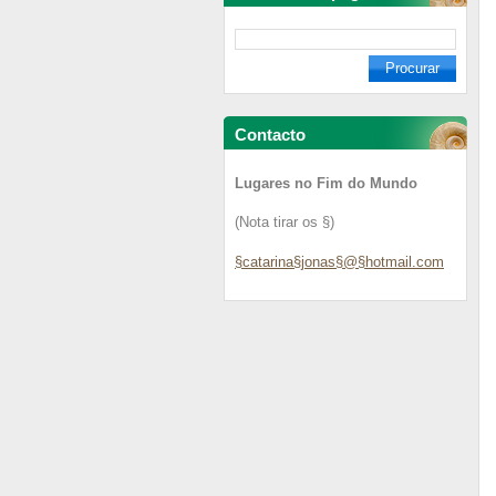
Contacto
Lugares no Fim do Mundo
(Nota tirar os §)
§catarina§jonas§@§hotmail.com