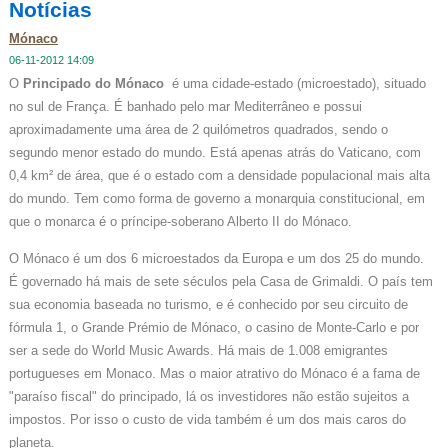
Notícias
Mónaco
06-11-2012 14:09
O
Principado do Mónaco
é uma cidade-estado (microestado), situado
no sul de França. É banhado pelo mar Mediterrâneo e possui
aproximadamente uma área de 2 quilómetros quadrados, sendo o
segundo menor estado do mundo. Está apenas atrás do Vaticano, com
0,4 km² de área, que é o estado com a densidade populacional mais alta
do mundo. Tem como forma de governo a monarquia constitucional, em
que o monarca é o príncipe-soberano Alberto II do Mónaco.
O Mónaco é um dos 6 microestados da Europa e um dos 25 do mundo.
É governado há mais de sete séculos pela Casa de Grimaldi. O país tem
sua economia baseada no turismo, e é conhecido por seu circuito de
fórmula 1, o Grande Prémio de Mónaco, o casino de Monte-Carlo e por
ser a sede do World Music Awards. Há mais de 1.008 emigrantes
portugueses em Monaco. Mas o maior atrativo do Mónaco é a fama de
"paraíso fiscal" do principado, lá os investidores não estão sujeitos a
impostos. Por isso o custo de vida também é um dos mais caros do
planeta.