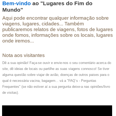
Bem-vindo
ao "Lugares do Fim do
Mundo"
Aqui pode encontrar qualquer informação sobre
viagens, lugares, cidades... Também
publicaremos relatos de viagens, fotos de lugares
onde fomos, informações sobre os locais, lugares
onde iremos...
Nota aos visitantes
Dê a sua opinião! Faça-se ouvir e envie-nos o seu comentário acerca do
site, dê ideias de locais ou partilhe as suas viagens connosco! Se tiver
alguma questão sobre viajar de avião, doenças de outros paises para o
qual é necessária vacina, bagagem... vá a "FAQ´s - Perguntas
Frequentes" (se não estiver aí a sua pergunta deixe-a nas opiniões/livro
de visitas).