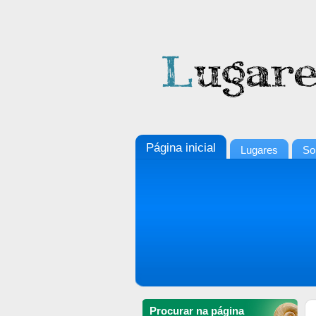
Página inicial
Lugares
So
Procurar na página