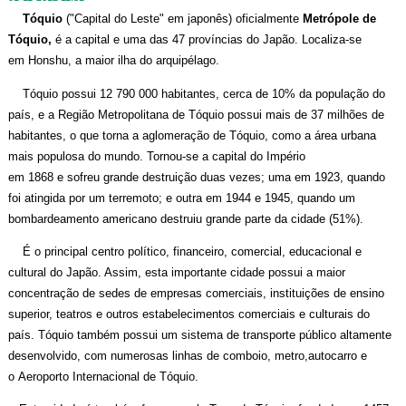
Tóquio
(
"Capital do Leste" em japonês)
oficialmente
Metrópole de
Tóquio,
é a capital e uma das
47 províncias
do
Japão
.
Localiza-se
em
Honshu
, a maior ilha do arquipélago.
Tóquio possui 12 790 000 habitantes,
cerca de 10% da população do
país,
e a
Região Metropolitana de Tóqui
o
possui mais de 37 milhões de
habitantes,
o que torna a aglomeração de Tóquio, como a área urbana
mais populosa do mundo.
Tornou-se a capital do Império
em
1868
e
sofreu grande destruição duas vezes; uma em
1923
, quando
foi atingida por um
terremoto
;
e outra em
1944
e
1945
, quando um
bombardeamento americano destruiu grande parte da cidade (51%).
É
o principal centro político, financeiro, comercial, educacional e
cultural do Japão. Assim, esta importante cidade possui a maior
concentração de sedes de empresas comerciais, instituições de ensino
superior,
teatros
e outros estabelecimentos comerciais e culturais do
país. Tóquio também possui um sistema de
transporte público
altamente
desenvolvido, com numerosas linhas de comboio
,
metr
o
,autocarro e
o
Aeroporto Internacional de Tóquio
.